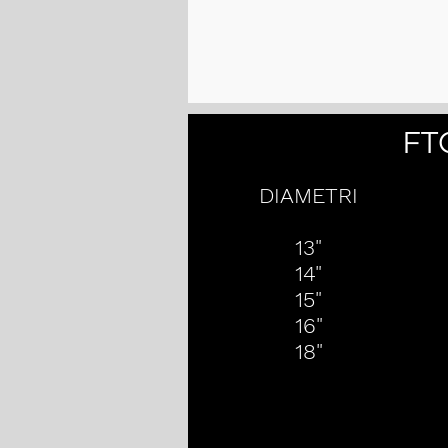
FT
DIAMETRI
13"
14"
15"
16"
18"