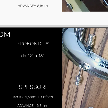
ADVANCE:: 8,1mm
OM
PROFONDITA'
da 12" a 18"
SPESSORI
BASIC: 4,5mm + rinforzi
ADVANCE:: 6,3mm