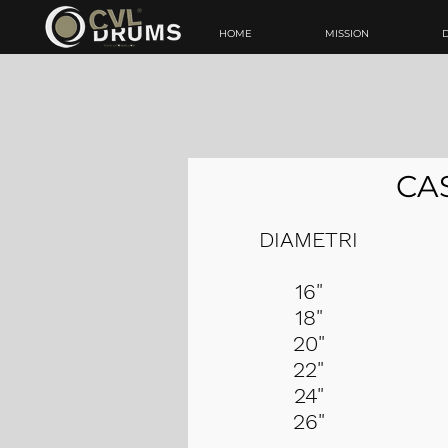
HOME
MISSION
CA
DIAMETRI
16"
18"
20"
22"
24"
26"