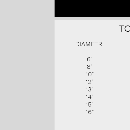
T
DIAMETRI
6"
8"
10"
12"
13"
14"
15"
16"